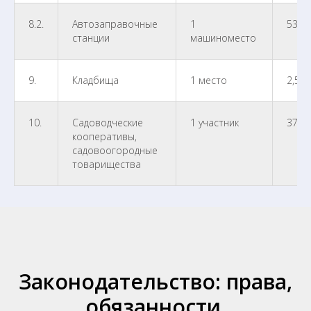
8.2.
Автозаправочные
1
539,
станции
машиноместо
9.
Кладбища
1 место
2,560
10.
Садоводческие
1 участник
37,8
кооперативы,
садовоогородные
товарищества
Законодательство: права,
обязанности,