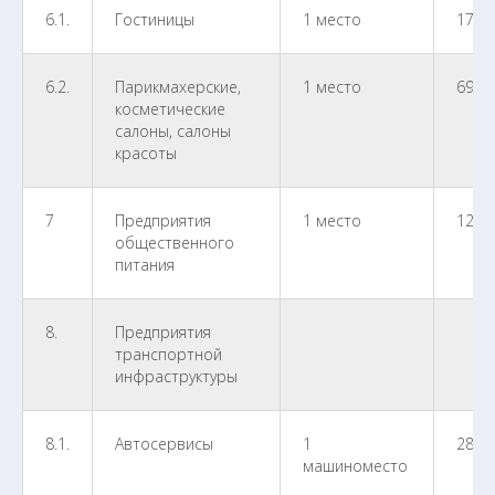
6.1.
Гостиницы
1 место
171,
6.2.
Парикмахерские,
1 место
69,9
косметические
салоны, салоны
красоты
7
Предприятия
1 место
129,
общественного
питания
8.
Предприятия
транспортной
инфраструктуры
8.1.
Автосервисы
1
286,
машиноместо