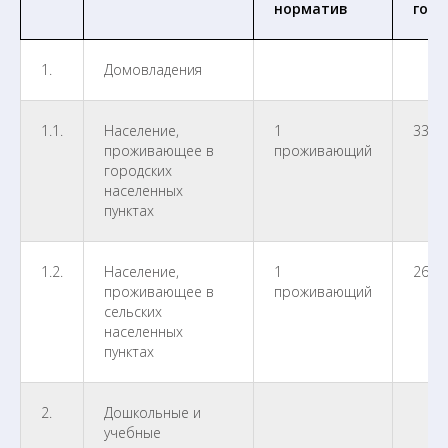
норматив
год)
1.
Домовладения
1.1.
Население,
1
338,
проживающее в
проживающий
городских
населенных
пунктах
1.2.
Население,
1
262,
проживающее в
проживающий
сельских
населенных
пунктах
2.
Дошкольные и
учебные