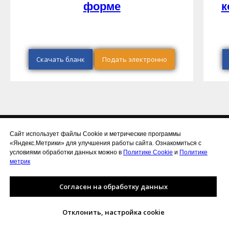
форме
к
Скачать бланк
Подать электронно
Сайт использует файлы Cookie и метрические программы
«Яндекс.Метрики» для улучшения работы сайта. Ознакомиться с
Раскрытие информации.
условиями обработки данных можно в
Политике Cookie
и
Политике
Положение об организации обработки и защиты ПДн
метрик
© ООО "АкваЛайн", 2018-2025
Согласен на обработку данных
(8172) 58-99-85,
info@tko35.ru
Отклонить, настройка cookie