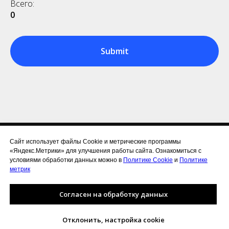
Всего:
0
Submit
Сайт использует файлы Cookie и метрические программы
«Яндекс.Метрики» для улучшения работы сайта. Ознакомиться с
Раскрытие информации.
условиями обработки данных можно в
Политике Cookie
и
Политике
Положение об организации обработки и защиты ПДн
метрик
© ООО "АкваЛайн", 2018-2025
Согласен на обработку данных
(8172) 58-99-85,
info@tko35.ru
Отклонить, настройка cookie