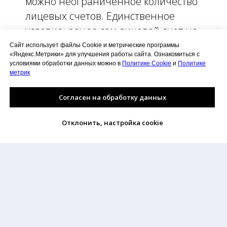
можно неограниченное количество
лицевых счетов. Единственное
условие: ранее сам лицевой счет не
привязан ни к одному личному
Сайт использует файлы Cookie и метрические программы
«Яндекс.Метрики» для улучшения работы сайта. Ознакомиться с
кабинету.
условиями обработки данных можно в
Политике Cookie
и
Политике
метрик
Согласен на обработку данных
Отклонить, настройка cookie
Раскрытие информации.
Положение об организации обработки и защиты ПДн
© ООО "АкваЛайн", 2018-2025
(8172) 58-99-85,
info@tko35.ru